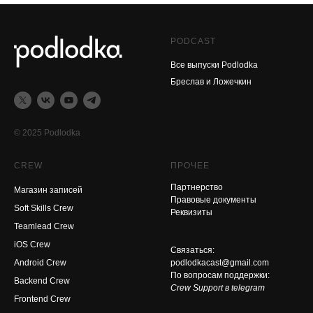
PODCAST
Все выпуски Podlodka
Бреслав и Ложечкин
© 2025 Podlodka
CREW
ПРОЧЕЕ
Партнерство
Магазин записей
Правовые документы
Soft Skills Crew
Реквизиты
Teamlead Crew
iOS Crew
Связаться:
Android Crew
podlodkacast@gmail.com
По вопросам поддержки:
Backend Crew
Crew Support в telegram
Frontend Crew