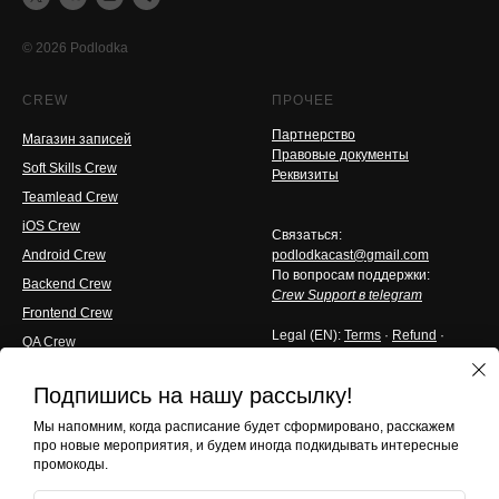
© 2026 Podlodka
CREW
ПРОЧЕЕ
Партнерство
Магазин записей
Правовые документы
Soft Skills Crew
Реквизиты
Teamlead Crew
iOS Crew
Связаться:
Android Crew
podlodkacast@gmail.com
По вопросам поддержки:
Backend Crew
Crew Support в telegram
Frontend Crew
Legal (EN):
Terms
·
Refund
·
QA Crew
Privacy
Techlead Crew
Подпишись на нашу рассылку!
Design Crew
Мы напомним, когда расписание будет сформировано, расскажем
HR Crew
про новые мероприятия, и будем иногда подкидывать интересные
Product Crew
промокоды.
Java Crew