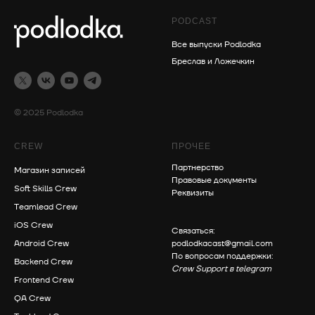
PODCAST
Все выпуски Podlodka
Бреслав и Ложечкин
© 2025 Podlodka
CREW
ПРОЧЕЕ
Партнерство
Магазин записей
Правовые документы
Soft Skills Crew
Реквизиты
Teamlead Crew
iOS Crew
Связаться:
Android Crew
podlodkacast@gmail.com
По вопросам поддержки:
Backend Crew
Crew Support в telegram
Frontend Crew
QA Crew