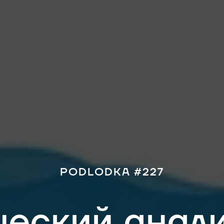
PODLODKA #227
ческий анали