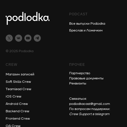
PODCAST
Все выпуски Podlodka
Бреслав и Ложечкин
© 2025 Podlodka
CREW
ПРОЧЕЕ
Партнерство
Магазин записей
Правовые документы
Soft Skills Crew
Реквизиты
Teamlead Crew
iOS Crew
Связаться:
Android Crew
podlodkacast@gmail.com
По вопросам поддержки:
Backend Crew
Crew Support в telegram
Frontend Crew
QA Crew