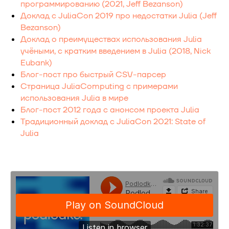
программированию (2021, Jeff Bezanson)
Доклад с JuliaCon 2019 про недостатки Julia (Jeff
Bezanson)
Доклад о преимуществах использования Julia
учёными, с кратким введением в Julia (2018, Nick
Eubank)
Блог-пост про быстрый CSV-парсер
Страница JuliaComputing с примерами
использования Julia в мире
Блог-пост 2012 года с анонсом проекта Julia
Традиционный доклад с JuliaCon 2021: State of
Julia