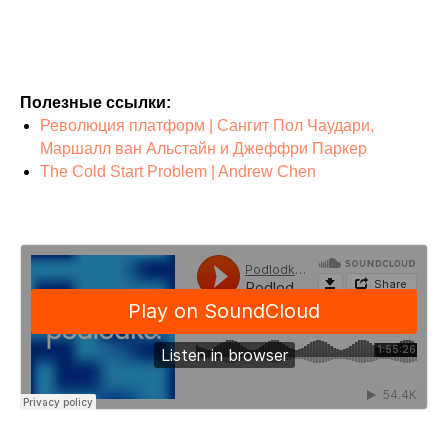
Полезные ссылки:
Революция платформ | Сангит Пол Чаудари,
Маршалл ван Альстайн и Джеффри Паркер
The Cold Start Problem | Andrew Chen