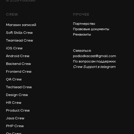
© 2025 Podlodka
CREW
ПРОЧЕЕ
Партнерство
Магазин записей
Правовые документы
Soft Skills Crew
Реквизиты
Teamlead Crew
iOS Crew
Связаться:
Android Crew
podlodkacast@gmail.com
По вопросам поддержки:
Backend Crew
Crew Support в telegram
Frontend Crew
QA Crew
Techlead Crew
Design Crew
HR Crew
Product Crew
Java Crew
PHP Crew
Go Crew