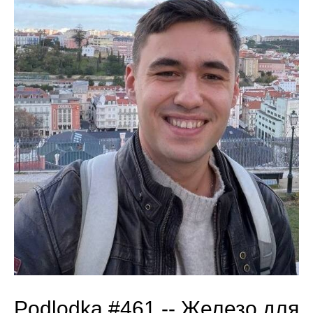
Podlodka #461 --
Железо для