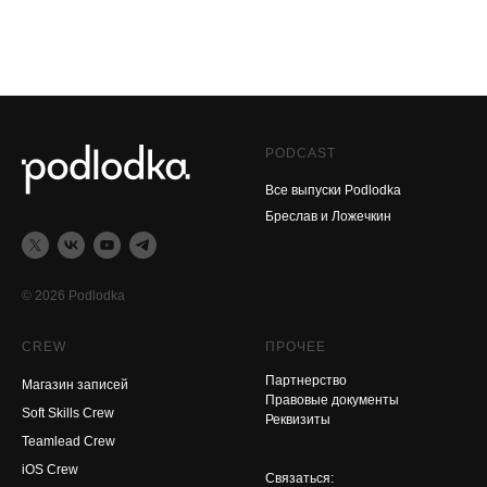
PODCAST
Все выпуски Podlodka
Бреслав и Ложечкин
© 2026 Podlodka
CREW
ПРОЧЕЕ
Партнерство
Магазин записей
Правовые документы
Soft Skills Crew
Реквизиты
Teamlead Crew
iOS Crew
Связаться: