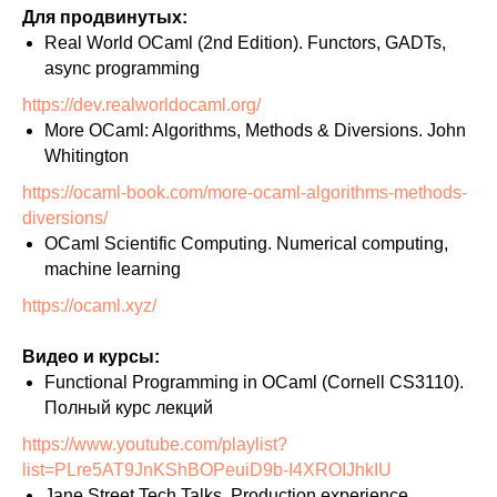
Для продвинутых:
Real World OCaml (2nd Edition). Functors, GADTs,
async programming
https://dev.realworldocaml.org/
More OCaml: Algorithms, Methods & Diversions. John
Whitington
https://ocaml-book.com/more-ocaml-algorithms-methods-
diversions/
OCaml Scientific Computing. Numerical computing,
machine learning
https://ocaml.xyz/
Видео и курсы:
Functional Programming in OCaml (Cornell CS3110).
Полный курс лекций
https://www.youtube.com/playlist?
list=PLre5AT9JnKShBOPeuiD9b-I4XROIJhkIU
Jane Street Tech Talks. Production experience,