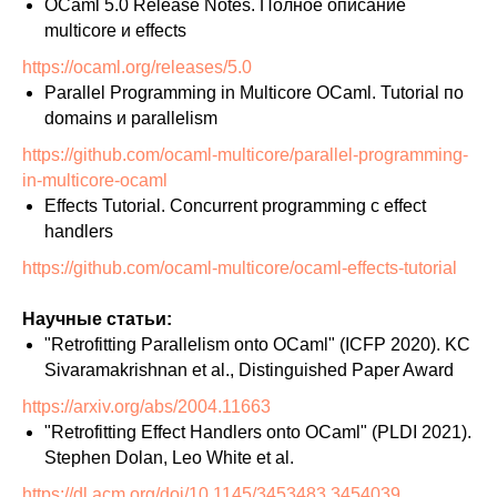
OCaml 5.0 Release Notes. Полное описание
multicore и effects
https://ocaml.org/releases/5.0
Parallel Programming in Multicore OCaml. Tutorial по
domains и parallelism
https://github.com/ocaml-multicore/parallel-programming-
in-multicore-ocaml
Effects Tutorial. Concurrent programming с effect
handlers
https://github.com/ocaml-multicore/ocaml-effects-tutorial
Научные статьи:
"Retrofitting Parallelism onto OCaml" (ICFP 2020). KC
Sivaramakrishnan et al., Distinguished Paper Award
https://arxiv.org/abs/2004.11663
"Retrofitting Effect Handlers onto OCaml" (PLDI 2021).
Stephen Dolan, Leo White et al.
https://dl.acm.org/doi/10.1145/3453483.3454039