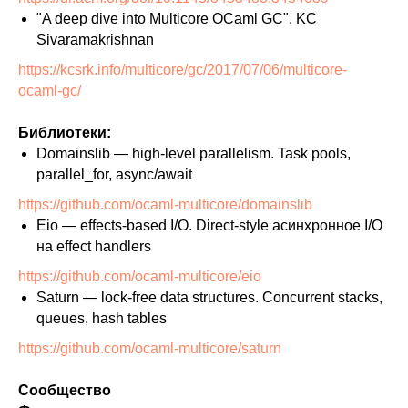
"A deep dive into Multicore OCaml GC". KC
Sivaramakrishnan
https://kcsrk.info/multicore/gc/2017/07/06/multicore-
ocaml-gc/
Библиотеки:
Domainslib — high-level parallelism. Task pools,
parallel_for, async/await
https://github.com/ocaml-multicore/domainslib
Eio — effects-based I/O. Direct-style асинхронное I/O
на effect handlers
https://github.com/ocaml-multicore/eio
Saturn — lock-free data structures. Concurrent stacks,
queues, hash tables
https://github.com/ocaml-multicore/saturn
Сообщество