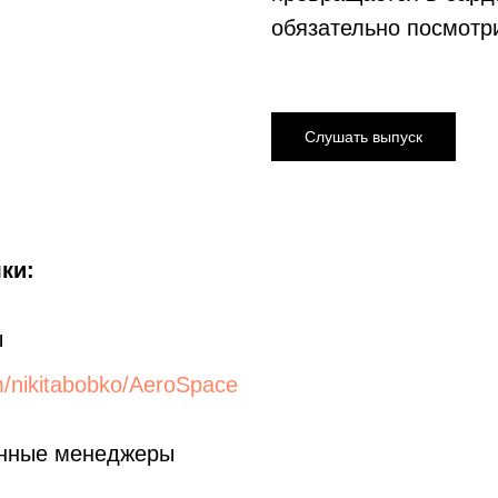
обязательно посмотр
Слушать выпуск
ки:
ы
om/nikitabobko/AeroSpace
нные менеджеры