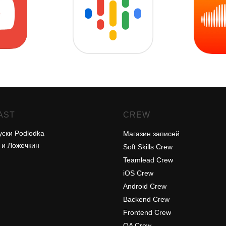
AST
CREW
уски Podlodka
Магазин записей
 и Ложечкин
Soft Skills Crew
Teamlead Crew
iOS Crew
Android Crew
Backend Crew
Frontend Crew
QA Crew