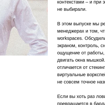
контекстами – и при 
не выбирали.
В этом выпуске мы р
менеджерах и том, что
workspaces. Обсудил
экраном, контроль, с
ощущение от работы,
двигать окна мышкой.
отличается от стекин
виртуальные воркспей
не совсем точное наз
Если вы хоть раз лов
превращается в бард