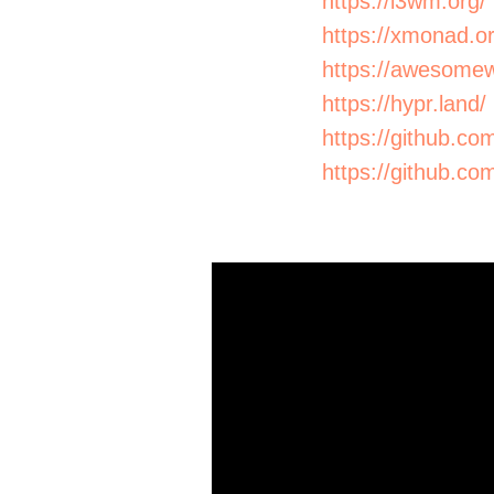
https://i3wm.org/
https://xmonad.or
https://awesome
https://hypr.land/
https://github.c
https://github.co