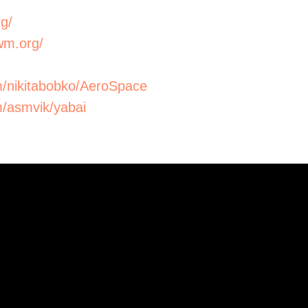
g/
wm.org/
om/nikitabobko/AeroSpace
m/asmvik/yabai