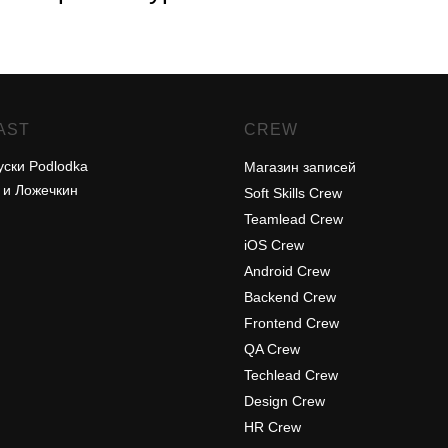
AST
CREW
уски Podlodka
Магазин записей
 и Ложечкин
Soft Skills Crew
Teamlead Crew
iOS Crew
Android Crew
Backend Crew
Frontend Crew
QA Crew
Techlead Crew
Design Crew
HR Crew