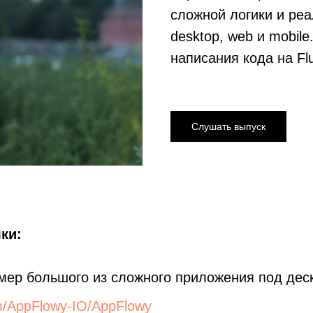
сложной логики и ре
desktop, web и mobile
написания кода на Fl
Слушать выпуск
ки:
мер большого из сложного приложения под дес
om/AppFlowy-IO/AppFlowy