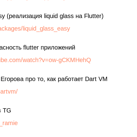
sy (реализация liquid glass на Flutter)
ackages/liquid_glass_easy
асность flutter приложений
utube.com/watch?v=ow-gCKMHehQ
Егорова про то, как работает Dart VM
dartvm/
в TG
k_ramie