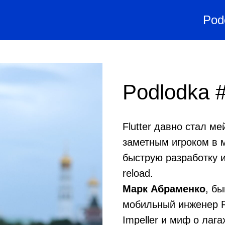
Pod
Podlodka #
Flutter давно стал м
заметным игроком в м
быструю разработку и
reload.
Марк Абраменко
,
бы
мобильный инженер R
Impeller и миф о лага