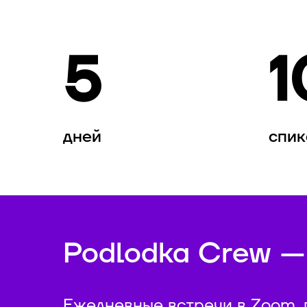
5
1
дней
спик
Podlodka Crew —
Ежедневные встречи в Zoom,