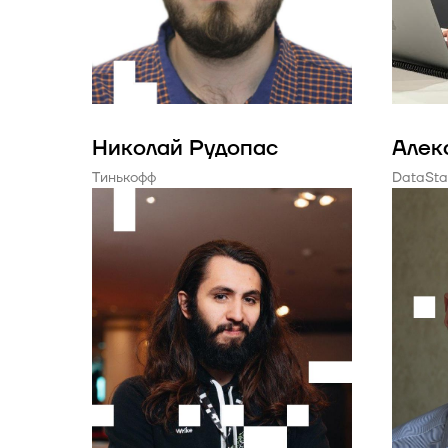
Николай Рудопас
Алек
Тинькофф
DataSta