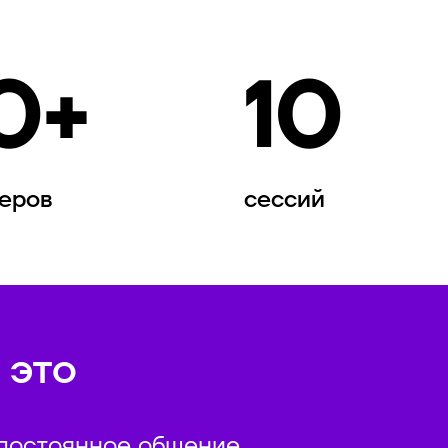
0+
10
еров
сессий
 это
 постоянное общение