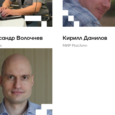
сандр Волочнев
Кирилл Данилов
x
МИР Plat.form