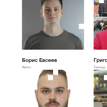
Борис Евсеев
Григ
Авито
Тимлид