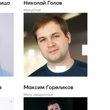
лица
Николай Голов
ManyChat
в
Максим Гореликов
Метр квадратный