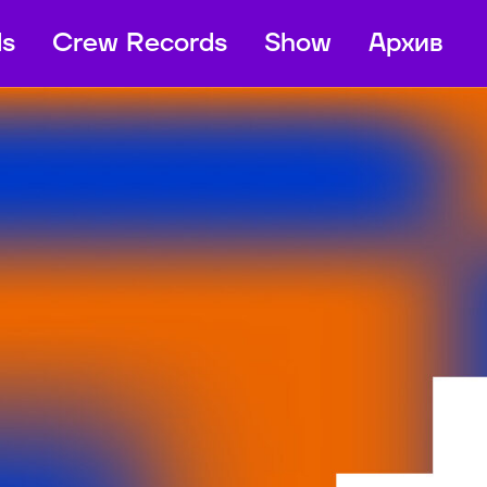
ds
Crew Records
Show
Архив