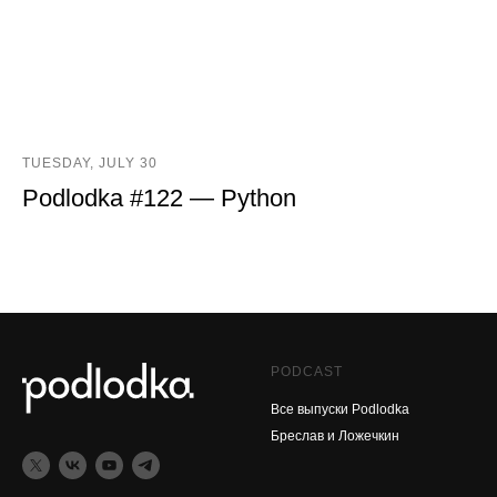
TUESDAY, JULY 30
Podlodka #122 — Python
PODCAST
Все выпуски Podlodka
Бреслав и Ложечкин