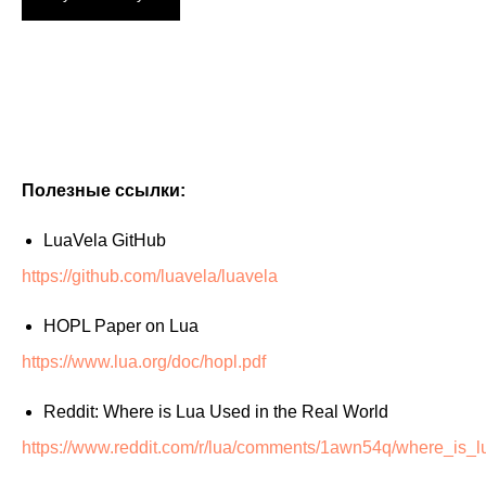
Полезные ссылки:
LuaVela GitHub
https://github.com/luavela/luavela
HOPL Paper on Lua
https://www.lua.org/doc/hopl.pdf
Reddit: Where is Lua Used in the Real World
https://www.reddit.com/r/lua/comments/1awn54q/where_is_l