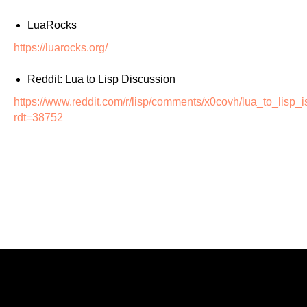
LuaRocks
https://luarocks.org/
Reddit: Lua to Lisp Discussion
https://www.reddit.com/r/lisp/comments/x0covh/lua_to_lisp_
rdt=38752