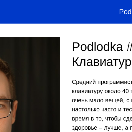
Pod
Podlodka #
Клавиату
Средний программист
клавиатуру около 40 
очень мало вещей, с
настолько часто и те
время в то, чтобы сд
здоровье – лучше, а 