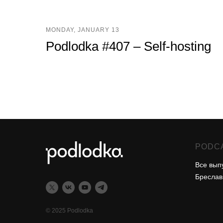
MONDAY, JANUARY 13
Podlodka #407 – Self-hosting
PODC
Все вып
Бреслав
© 2025 Podlodka