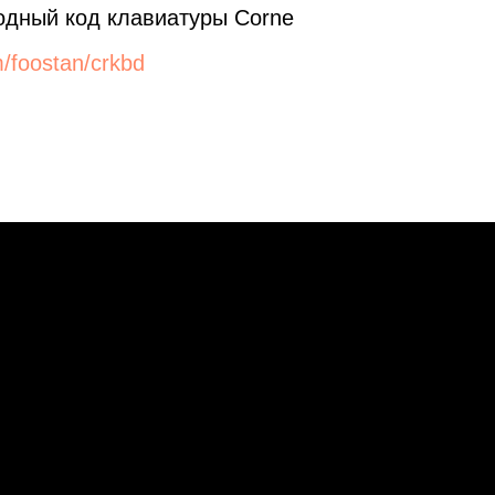
одный код клавиатуры Corne
m/foostan/crkbd