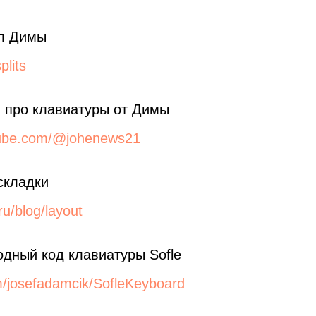
ал Димы
plits
 про клавиатуры от Димы
tube.com/@johenews21
складки
.ru/blog/layout
дный код клавиатуры Sofle
om/josefadamcik/SofleKeyboard