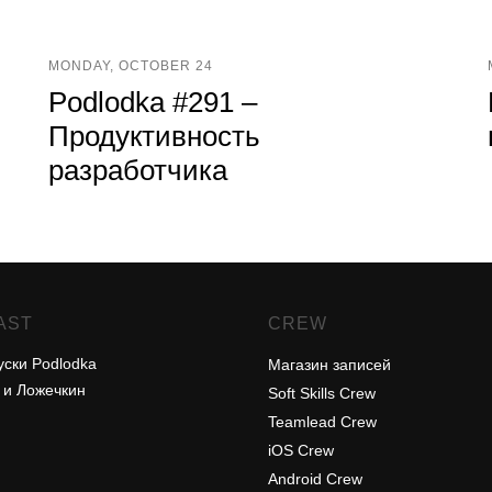
MONDAY, OCTOBER 24
Podlodka #291 –
Продуктивность
разработчика
AST
CREW
уски Podlodka
Магазин записей
 и Ложечкин
Soft Skills Crew
Teamlead Crew
iOS Crew
Android Crew