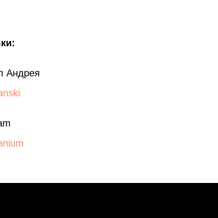
ки:
л Андрея
anski
ram
danium