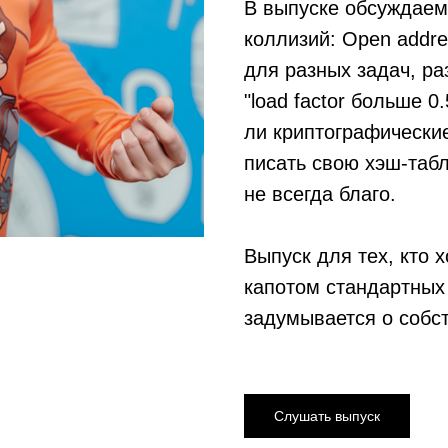
В выпуске обсуждаем
коллизий: Open addre
для разных задач, р
"load factor больше 0
ли криптографически
писать свою хэш-таб
не всегда благо.
Выпуск для тех, кто 
капотом стандартных 
задумывается о собс
Слушать выпуск