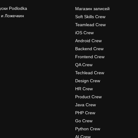
уски Podlodka
Магазин записей
 и Ложечкин
Soft Skills Crew
Teamlead Crew
iOS Crew
Android Crew
Backend Crew
Frontend Crew
QA Crew
Techlead Crew
Design Crew
HR Crew
Product Crew
Java Crew
PHP Crew
Go Crew
Python Crew
AI Crew