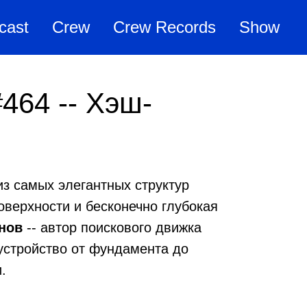
cast
Crew
Crew Records
Show
464 -- Хэш-
из самых элегантных структур
оверхности и бесконечно глубокая
енов
-- автор поискового движка
 устройство от фундамента до
.